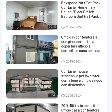
Boxspace 20ft Flat Pack
lavoro
Container Home Tiny
Dormitorio
House 2Ploor Prefab
Bedroom Unit Flat Pack
Casa
Container House
pronta
Casa staccabile del contenitor
00:43
2025-03-24
e
su
Ufficio in contenitore a
misura
due piani con tetto a
copertura ufficio a
Contatta
Casa
domicilio e casa per uso
2024-
1865
staccabile
ora
personale
del
07-12
opinioni
Condividi
Casa staccabile del contenitor
00:43
contenitore
2025-03-24
e
#
Container house
Case
staccabile per lavoratori
dormitorio e ufficio in loco
mobili in
con dimensioni
contenitori
personalizzate flessibili e
#
facile installazione
Casa staccabile del contenitor
00:45
2025-03-24
case
e
prefabbricate
20ft 40ft sito portatile
dei
ufficio casa contenitore