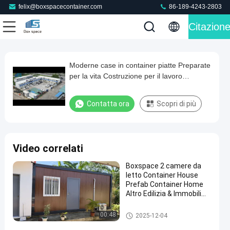
felix@boxspacecontainer.com
86-189-4243-2803
Citazion
Loaded
:
0%
0:00
/
0:00
Auto
Play
Mute
Picture-
Fullscreen
Current
Duration
in-
Play
Picture
Moderne case in container piatte Preparate
Moderne
Time
Video
per la vita Costruzione per il lavoro
case
Dormitorio Casa pronta su misura
in
Contatta ora
Scopri di più
container
piatte
Preparate
Video correlati
per
Boxspace 2 camere da
la
letto Container House
vita
Prefab Container Home
Altro Edilizia & Immobili
Costruzione
Due piani Container
per
House
Casa staccabile del contenitor
00:48
2025-12-04
e
il