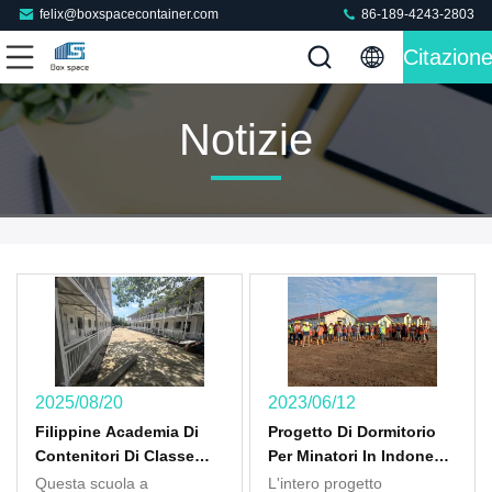
felix@boxspacecontainer.com
86-189-4243-2803
Citazion
Notizie
2025/08/20
2023/06/12
Filippine Academia Di
Progetto Di Dormitorio
Contenitori Di Classe
Per Minatori In Indonesia
Señor Tesoro
Completato!
Questa scuola a
L'intero progetto