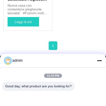
Lanciata!
Nuova casa con
contenitore pieghevole
lanciata! #Frammi molto
piu' forti; # Quattro tubi
nascosti sistema di
Leggi di più
drenaggio; #Prospettiva
delle cerniere nascoste#
1
admin
11:43 PM
Foshan Boxspace Prefab House
Technology Co., Ltd
Good day, what product are you looking for?
felix@boxspacecontainer.co
m