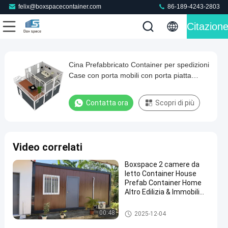
felix@boxspacecontainer.com
86-189-4243-2803
Citazion
Play
Cina Prefabbricato Container per spedizioni
Cina
Video
Case con porta mobili con porta piatta
Prefabbricato
Famiglia Casa abitazione Casa
Container
prefabbricata a prova di uragano
Contatta ora
Scopri di più
per
spedizioni
Case
Video correlati
con
Boxspace 2 camere da
porta
letto Container House
mobili
Prefab Container Home
Altro Edilizia & Immobili
con
Due piani Container
porta
House
Casa staccabile del contenitor
00:48
2025-12-04
e
piatta