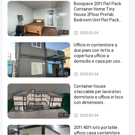
Boxspace 20ft Flat Pack
Famiglia
Container Home Tiny
Casa
House 2Ploor Prefab
Bedroom Unit Flat Pack
abitazione
Container House
Casa
Casa staccabile del contenitor
00:43
2025-03-24
e
prefabbricata
Ufficio in contenitore a
a
due piani con tetto a
prova
copertura ufficio a
domicilio e casa per uso
di
personale
uragano
Casa staccabile del contenitor
00:43
2025-03-24
e
Contatta
Casa
Container house
2024-
1868
staccabile
staccabile per lavoratori
ora
del
07-12
opinioni
dormitorio e ufficio in loco
Condividi
contenitore
con dimensioni
personalizzate flessibili e
#
facile installazione
Casa staccabile del contenitor
00:45
2025-03-24
Case
e
mobili in
20ft 40ft sito portatile
contenitori
ufficio casa contenitore