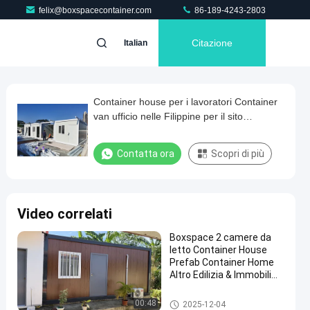
felix@boxspacecontainer.com
86-189-4243-2803
Citazione
Italian
Container house per i lavoratori Container
van ufficio nelle Filippine per il sito
minerario 2 piani dormitorio
Contatta ora
Scopri di più
Video correlati
Boxspace 2 camere da
letto Container House
Prefab Container Home
Altro Edilizia & Immobili
Due piani Container
House
Casa staccabile del contenitor
00:48
2025-12-04