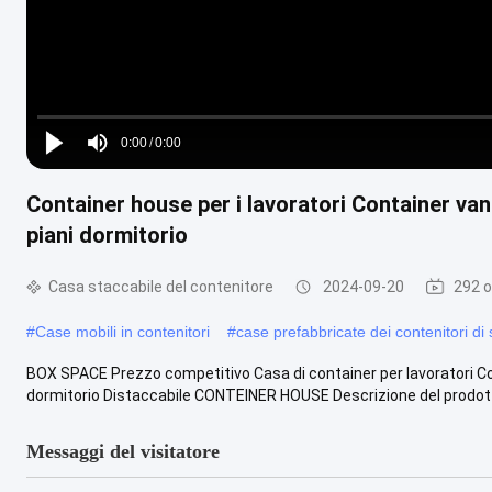
Loaded
:
0%
0:00
/
0:00
Play
Mute
Current
Duration
Container house per i lavoratori Container van u
Time
piani dormitorio
Casa staccabile del contenitore
2024-09-20
292 o
#
Case mobili in contenitori
#
case prefabbricate dei contenitori di
BOX SPACE Prezzo competitivo Casa di container per lavoratori Contai
dormitorio Distaccabile CONTEINER HOUSE Descrizione del prodotto
Messaggi del visitatore