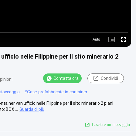
Auto
Picture-
Fullscre
in-
Picture
fficio nelle Filippine per il sito minerario 2
Contatta ora
Condividi
pinioni
 stoccaggio
#
Case prefabbricate in container
ner van ufficio nelle Filippine per il sito minerario 2 piani
: BOX ...
Guarda di più
Lasciate un messaggio.