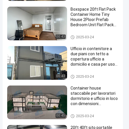
e
Boxspace 20ft Flat Pack
Container Home Tiny
House 2Ploor Prefab
Bedroom Unit Flat Pack
Container House
Casa staccabile del contenitor
00:43
2025-03-24
en
e
Ufficio in contenitore a
due piani con tetto a
copertura ufficio a
domicilio e casa per uso
personale
Casa staccabile del contenitor
00:43
2025-03-24
e
Container house
staccabile per lavoratori
dormitorio e ufficio in loco
con dimensioni
personalizzate flessibili e
facile installazione
Casa staccabile del contenitor
00:45
2025-03-24
e
20ft 40ft sito portatile