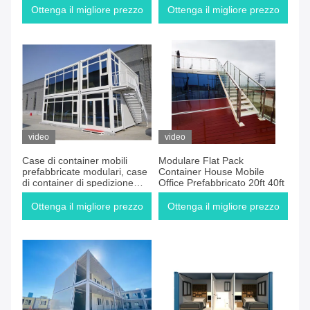
Ottenga il migliore prezzo
Ottenga il migliore prezzo
video
video
Case di container mobili
Modulare Flat Pack
prefabbricate modulari, case
Container House Mobile
di container di spedizione
Office Prefabbricato 20ft 40ft
prefabbricate da 20 piedi a
40 piedi
Ottenga il migliore prezzo
Ottenga il migliore prezzo