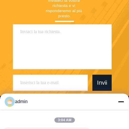
Inviateci la vostra 
richiesta e vi 
risponderemo al più 
presto.
Invii
admin
3:04 AM
Foshan Boxspace Prefab House