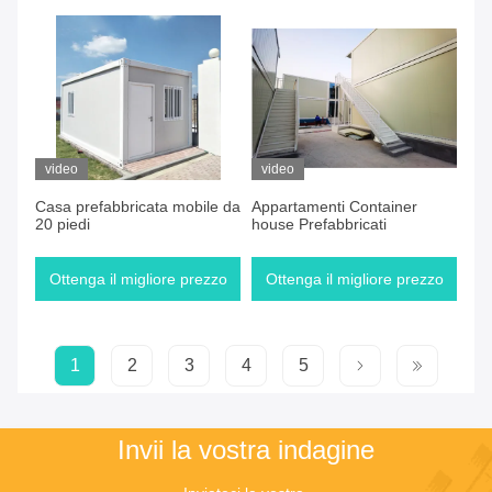
video
video
Casa prefabbricata mobile da
Appartamenti Container
20 piedi
house Prefabbricati
Ottenga il migliore prezzo
Ottenga il migliore prezzo
1
2
3
4
5
Invii la vostra indagine