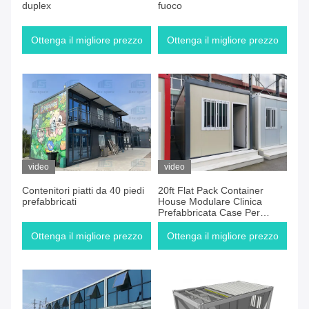
duplex
fuoco
Ottenga il migliore prezzo
Ottenga il migliore prezzo
video
video
Contenitori piatti da 40 piedi
20ft Flat Pack Container
prefabbricati
House Modulare Clinica
Prefabbricata Case Per
Medici
Ottenga il migliore prezzo
Ottenga il migliore prezzo