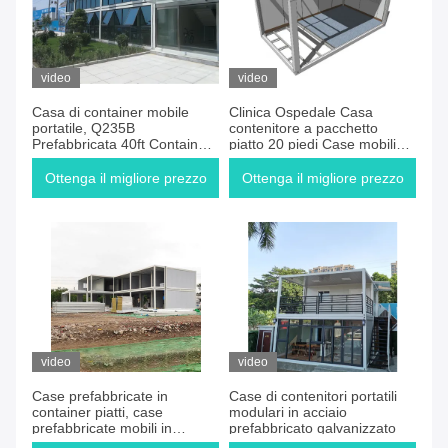
video
video
Casa di container mobile
Clinica Ospedale Casa
portatile, Q235B
contenitore a pacchetto
Prefabbricata 40ft Container
piatto 20 piedi Case mobili
di trasporto
modulari
Ottenga il migliore prezzo
Ottenga il migliore prezzo
video
video
Case prefabbricate in
Case di contenitori portatili
container piatti, case
modulari in acciaio
prefabbricate mobili in
prefabbricato galvanizzato
container ufficio