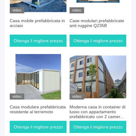
video
video
Casa mobile prefabbricata in
Case modulari prefabbricate
acciaio
anti ruggine Q235B
Ottenga il migliore prezzo
Ottenga il migliore prezzo
video
video
Casa modulare prefabbricata
Moderna casa in container di
resistente al terremoto
lusso con appartamento
prefabbricato con 2 camere
da letto
Ottenga il migliore prezzo
Ottenga il migliore prezzo