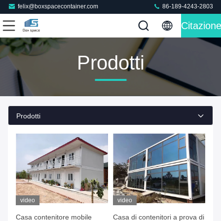
felix@boxspacecontainer.com
86-189-4243-2803
Citazion
Prodotti
Prodotti
video
video
Casa contenitore mobile
Casa di contenitori a prova di