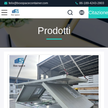
felix@boxspacecontainer.com
86-189-4243-2803
Citazion
Prodotti