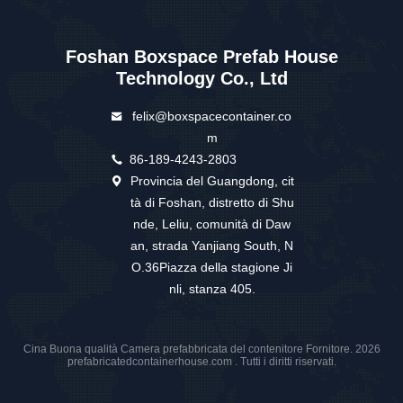
Supporto e servizi:
BOX SPACE Lo Farà
Offrire Una Gamma Di Opzioni
Di Supporto Tecnico E Di Assistenza Per Garantire
Che Il Prodotto Funzioni Al Suo Massimo.I Nostri
Esperti Tecnici Sono Disponibili Per Fornire
Consulenza E Assistenza In Caso Di Problemi
Tecnici.E Il Nostro Team Di Assistenza Clienti È
Disponibile Per Rispondere A Qualsiasi Domanda O
Preoccupazione Che Potete Avere Riguardo Al Vostro
Acquisto.
Tags: