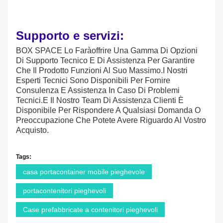
Imballaggio E Carico
Imballaggio "sandwich":
Tutte Le Pareti, Le Colonne, Le Finestre, Le Porte E
Gli Altri Accessori Sono Riuniti In Una Sola Unità.
Carico: 1*40HQ Può Caricare 10 Unità