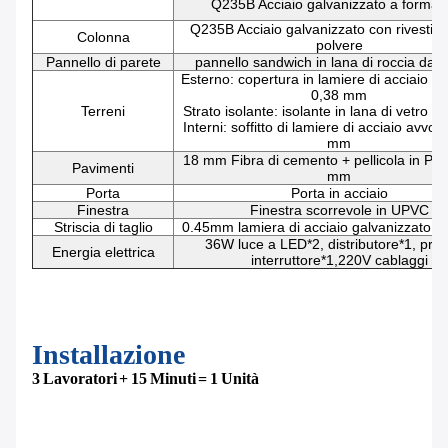
Q235B Acciaio galvanizzato a forma d
Q235B Acciaio galvanizzato con rivestim
Colonna
polvere
Pannello di parete
pannello sandwich in lana di roccia da
Esterno: copertura in lamiere di acciaio av
0,38 mm
Terreni
Strato isolante: isolante in lana di vetro 
Interni: soffitto di lamiere di acciaio avvol
mm
18 mm Fibra di cemento + pellicola in PV
Pavimenti
mm
Porta
Porta in acciaio
Finestra
Finestra scorrevole in UPVC
Striscia di taglio
0.45mm lamiera di acciaio galvanizzato ve
36W luce a LED*2, distributore*1, pres
Energia elettrica
interruttore*1,220V cablaggi
Installazione
3 Lavoratori + 15 Minuti = 1 Unità