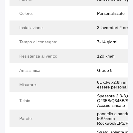
Colore:
Personalizzato
Installazione:
3 lavoratori 2 ore
Tempo di consegna:
7-14 giorni
Resistenza al vento:
120 km/h
Antisismica:
Grado 8
6L x3w x2,8h m （
Misurare:
essere personalizz
Spessore 2,3-3,0
Telaio:
Q235B/Q345B/SG
Acciaio zincato
pannello a sandwic
Parete:
50/75mm
Rockwool/EPS/PU
Strato isolante in l