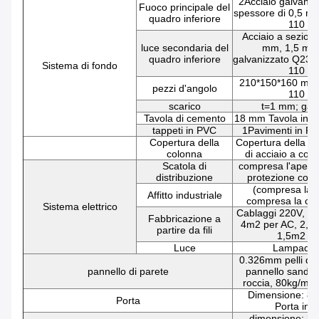
2Acciaio galvaniz
Fuoco principale del
spessore di 0,5 mm
quadro inferiore
110 g
Acciaio a sezion
luce secondaria del
mm, 1,5 mm;
quadro inferiore
galvanizzato Q235B
Sistema di fondo
110 g
210*150*160 mm,
pezzi d'angolo
110 g
scarico
t=1 mm; galv
Tavola di cemento
18 mm Tavola in fi
tappeti in PVC
1Pavimenti in P
Copertura della
Copertura della co
colonna
di acciaio a col
Scatola di
compresa l'apertur
distribuzione
protezione contr
(compresa la s
Affitto industriale
compresa la car
Sistema elettrico
Cablaggi 220V, 6m
Fabbricazione a
4m2 per AC, 2,5m
partire da fili
1,5m2 per
Luce
Lampade 
0.326mm pelli d'
pannello di parete
pannello sandwic
roccia, 80kg/m3
Dimensione: 8
Porta
Porta in a
dimensione: 8