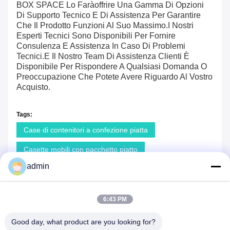
BOX SPACE Lo Farà
Offrire Una Gamma Di Opzioni
Di Supporto Tecnico E Di Assistenza Per Garantire
Che Il Prodotto Funzioni Al Suo Massimo.I Nostri
Esperti Tecnici Sono Disponibili Per Fornire
Consulenza E Assistenza In Caso Di Problemi
Tecnici.E Il Nostro Team Di Assistenza Clienti È
Disponibile Per Rispondere A Qualsiasi Domanda O
Preoccupazione Che Potete Avere Riguardo Al Vostro
Acquisto.
Tags:
Case di contenitori a confezione piatta
Casette mobili con pacchetto piatto
admin
Casa prefabbricata mobile
6:43 PM
Simili prodotti
Good day, what product are you looking for?