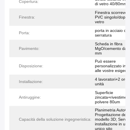
Copertura:
di vetro 40/80mm
Finestra scorrevole
Finestra:
PVC singolo/doppi
vetro
porta in acciaio co
Porta:
serratura
Scheda in fibra
Pavimento:
MgO/cemento da 
mm
Può essere
Disposizione:
personalizzato in 
alle vostre esigenz
4 lavoratori+2 ore
Installazione:
unità
Superficie
Antiruggine:
zincata+rivestiment
polvere 80um
Planimetria AutoC
Progettazione del
Capacità della soluzione ingegneristica:
modello 3D; Servizi
installazione in un
unico sito