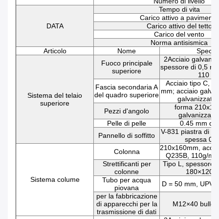
Numero di livello
Tempo di vita
Carico attivo a pavimento
DATA
Carico attivo del tetto
Carico del vento
Norma antisismica
Articolo
Nome
Specifi
2Acciaio galvaniz
Fuoco principale
spessore di 0,5 mm
superiore
110 g
Acciaio tipo C, 
Fascia secondaria A
mm; acciaio galva
del quadro superiore
Sistema del telaio
galvanizzato
superiore
forma 210x1
Pezzi d'angolo
galvanizzato
Pelle di pelle
0.45 mm di 
V-831 piastra di a
Pannello di soffitto
spessa 0,
210x160mm, acciai
Colonna
Q235B, 110g/m2 
Strettificanti per
Tipo L, spessore 
colonne
180×120×
Sistema colume
Tubo per acqua
D = 50 mm, UPVC
piovana
per la fabbricazione
di apparecchi per la
M12×40 bulloni
trasmissione di dati