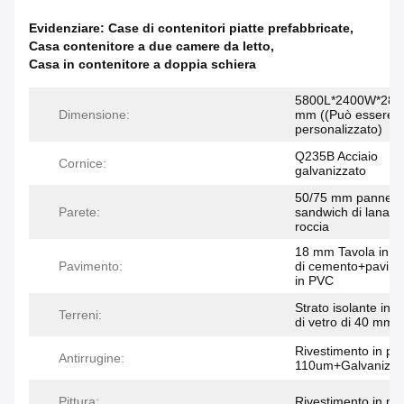
Evidenziare:
Case di contenitori piatte prefabbricate
,
Casa contenitore a due camere da letto
,
Casa in contenitore a doppia schiera
5800L*2400W*289
Dimensione:
mm ((Può essere
personalizzato)
Q235B Acciaio
Cornice:
galvanizzato
50/75 mm pannell
Parete:
sandwich di lana di
roccia
18 mm Tavola in fi
Pavimento:
di cemento+pavime
in PVC
Strato isolante in l
Terreni:
di vetro di 40 mm
Rivestimento in po
Antirrugine:
110um+Galvanizza
Pittura:
Rivestimento in po