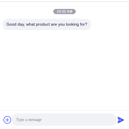
Fabbricazione a
partire da
Striscia
9
10:32 AM
prodotti della
Fabbricazione
voce 8528
a partire da
Good day, what product are you looking for?
prodotti di
Striscia
2
base
(tecnica
Fabbricazione a
Striscia
3
galvanizzata)
partire da:
Striscia
6
Piastrelle
Terreno
pc
6
pressate di tipo
Tavolino
pc
6
980
Consiglio di
Pavimento
pc
5
amministrazione
Pavimenti in
Pavimenti
Rotoli
1
PVC
pannello
sandwich in
lana di roccia di
50 mm di
pannello di
acciaio a due
pc
16
parete
lati
(Peso di