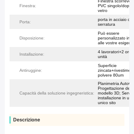
Finestra scorrevole
Finestra:
PVC singolo/doppi
vetro
porta in acciaio co
Porta:
serratura
Può essere
Disposizione:
personalizzato in 
alle vostre esigenz
4 lavoratori+2 ore
Installazione:
unità
Superficie
Antiruggine:
zincata+rivestiment
polvere 80um
Planimetria AutoC
Progettazione del
Capacità della soluzione ingegneristica:
modello 3D; Servizi
installazione in un
unico sito
Descrizione