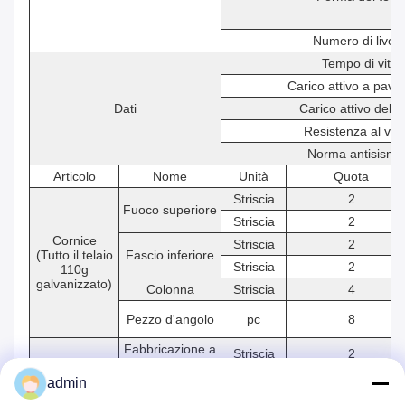
Numero di livell
Tempo di vita
Carico attivo a pavi
Dati
Carico attivo del te
Resistenza al ven
Norma antisismi
Articolo
Nome
Unità
Quota
Striscia
2
Fuoco superiore
Striscia
2
Cornice
Striscia
2
(Tutto il telaio
Fascio inferiore
Striscia
2
110g
galvanizzato)
Colonna
Striscia
4
Pezzo d'angolo
pc
8
Fabbricazione a
Striscia
2
partire da
Scatto
prodotti della
admin
Striscia
2
voce 8528