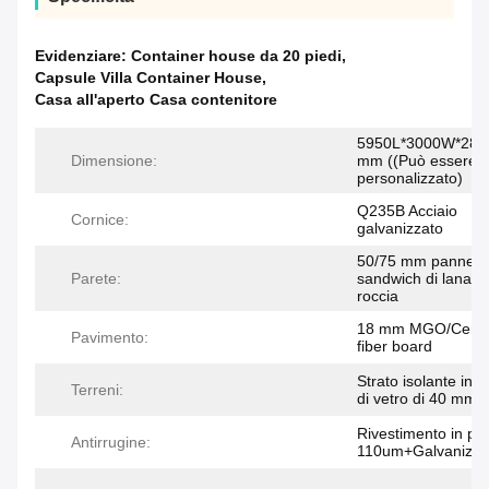
Evidenziare:
Container house da 20 piedi
,
Capsule Villa Container House
,
Casa all'aperto Casa contenitore
5950L*3000W*280
Dimensione:
mm ((Può essere
personalizzato)
Q235B Acciaio
Cornice:
galvanizzato
50/75 mm pannell
Parete:
sandwich di lana di
roccia
18 mm MGO/Ceme
Pavimento:
fiber board
Strato isolante in l
Terreni:
di vetro di 40 mm
Rivestimento in po
Antirrugine:
110um+Galvanizza