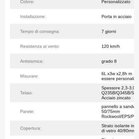
Colore:
Personalizzato
Installazione:
Porta in acciaio
Tempo di consegna:
7 giorni
Resistenza al vento:
120 km/h
Antisismica:
grado 8
6L x3w x2,8h m （
Misurare:
essere personalizz
Spessore 2,3-3,0
Telaio:
Q235B/Q345B/SG
Acciaio zincato
pannello a sandwic
Parete:
50/75mm
Rockwool/EPS/PU
Strato isolante in l
Copertura:
di vetro 40/80mm