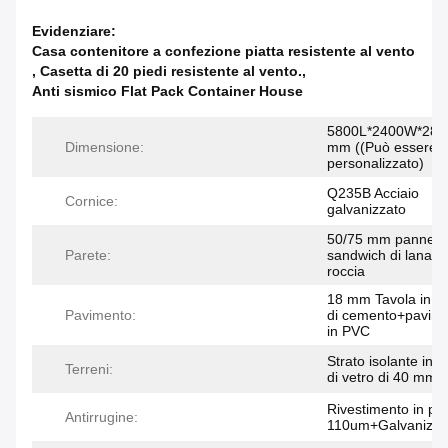
Evidenziare:
Casa contenitore a confezione piatta resistente al vento
,
Casetta di 20 piedi resistente al vento.
,
Anti sismico Flat Pack Container House
5800L*2400W*289
Dimensione:
mm ((Può essere
personalizzato)
Q235B Acciaio
Cornice:
galvanizzato
50/75 mm pannell
Parete:
sandwich di lana di
roccia
18 mm Tavola in fi
Pavimento:
di cemento+pavime
in PVC
Strato isolante in l
Terreni:
di vetro di 40 mm
Rivestimento in po
Antirrugine:
110um+Galvanizza