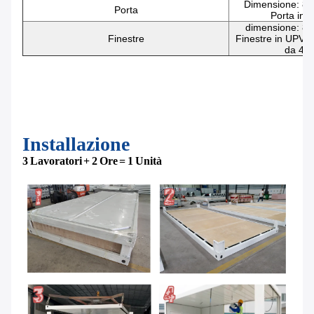
Dimensione: 8
Porta
Porta in a
dimensione: 8
Finestre
Finestre in UPVC,
da 4 
Installazione
3 Lavoratori + 2 Ore = 1 Unità