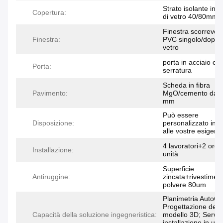
Strato isolante in l
Copertura:
di vetro 40/80mm
Finestra scorrevole
Finestra:
PVC singolo/doppi
vetro
porta in acciaio co
Porta:
serratura
Scheda in fibra
Pavimento:
MgO/cemento da 
mm
Può essere
Disposizione:
personalizzato in 
alle vostre esigenz
4 lavoratori+2 ore
Installazione:
unità
Superficie
Antiruggine:
zincata+rivestiment
polvere 80um
Planimetria AutoC
Progettazione del
Capacità della soluzione ingegneristica:
modello 3D; Servizi
installazione in un