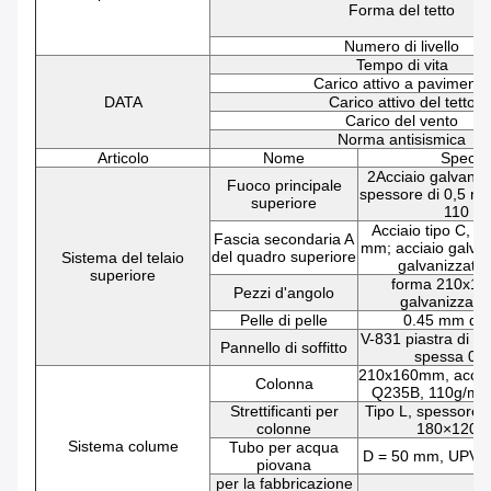
Forma del tetto
Numero di livello
Tempo di vita
Carico attivo a pavimento
DATA
Carico attivo del tetto
Carico del vento
Norma antisismica
Articolo
Nome
Specifi
2Acciaio galvaniz
Fuoco principale
spessore di 0,5 mm
superiore
110 g
Acciaio tipo C, 
Fascia secondaria A
mm; acciaio galva
del quadro superiore
Sistema del telaio
galvanizzato
superiore
forma 210x1
Pezzi d'angolo
galvanizzato
Pelle di pelle
0.45 mm di 
V-831 piastra di a
Pannello di soffitto
spessa 0,
210x160mm, acciai
Colonna
Q235B, 110g/m2 
Strettificanti per
Tipo L, spessore 
colonne
180×120×
Sistema colume
Tubo per acqua
D = 50 mm, UPVC
piovana
per la fabbricazione