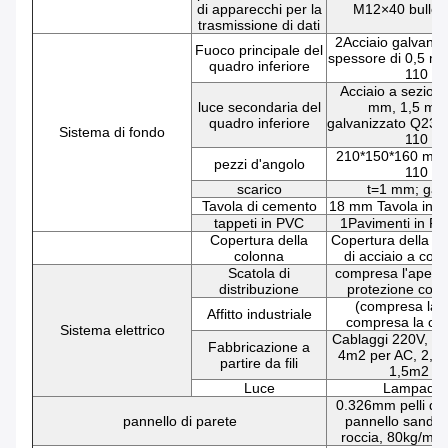
di apparecchi per la
M12×40 bulloni
trasmissione di dati
2Acciaio galvaniz
Fuoco principale del
spessore di 0,5 mm
quadro inferiore
110 g
Acciaio a sezion
luce secondaria del
mm, 1,5 mm;
quadro inferiore
galvanizzato Q235B
Sistema di fondo
110 g
210*150*160 mm,
pezzi d'angolo
110 g
scarico
t=1 mm; galv
Tavola di cemento
18 mm Tavola in fi
tappeti in PVC
1Pavimenti in P
Copertura della
Copertura della co
colonna
di acciaio a col
Scatola di
compresa l'apertur
distribuzione
protezione contr
(compresa la s
Affitto industriale
compresa la car
Sistema elettrico
Cablaggi 220V, 6m
Fabbricazione a
4m2 per AC, 2,5m
partire da fili
1,5m2 per
Luce
Lampade 
0.326mm pelli d'
pannello di parete
pannello sandwic
roccia, 80kg/m3