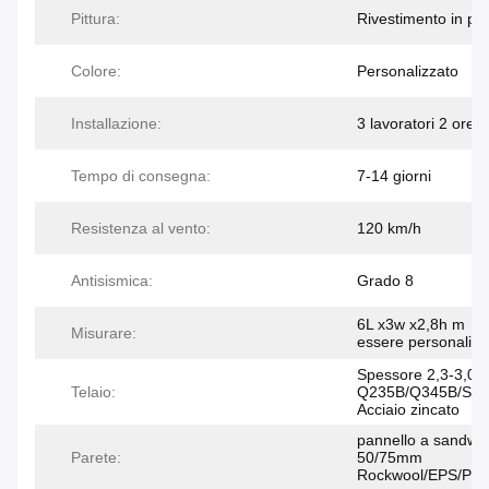
Pittura:
Rivestimento in po
Colore:
Personalizzato
Installazione:
3 lavoratori 2 ore
Tempo di consegna:
7-14 giorni
Resistenza al vento:
120 km/h
Antisismica:
Grado 8
6L x3w x2,8h m （
Misurare:
essere personalizz
Spessore 2,3-3,0
Telaio:
Q235B/Q345B/SG
Acciaio zincato
pannello a sandwic
Parete:
50/75mm
Rockwool/EPS/PU