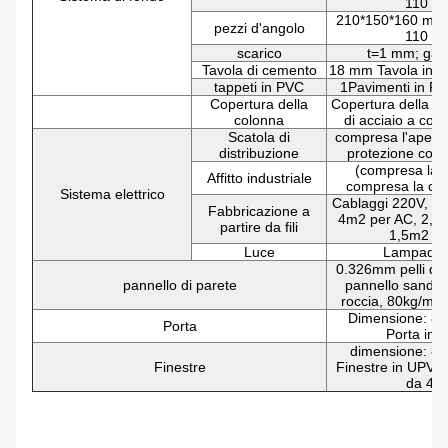
110 g
210*150*160 mm,
pezzi d'angolo
110 g
scarico
t=1 mm; galv
Tavola di cemento
18 mm Tavola in fi
tappeti in PVC
1Pavimenti in P
Copertura della
Copertura della co
colonna
di acciaio a col
Scatola di
compresa l'apertur
distribuzione
protezione contr
(compresa la s
Affitto industriale
compresa la car
Sistema elettrico
Cablaggi 220V, 6m
Fabbricazione a
4m2 per AC, 2,5m
partire da fili
1,5m2 per
Luce
Lampade 
0.326mm pelli d'
pannello di parete
pannello sandwic
roccia, 80kg/m3
Dimensione: 8
Porta
Porta in a
dimensione: 8
Finestre
Finestre in UPVC,
da 4 