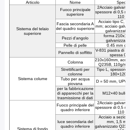
Articolo
Nome
Specifi
2Acciaio galvaniz
Fuoco principale
spessore di 0,5 mm
superiore
110 g
Acciaio tipo C, 
Fascia secondaria A
mm; acciaio galva
del quadro superiore
Sistema del telaio
galvanizzato
superiore
forma 210x1
Pezzi d'angolo
galvanizzato
Pelle di pelle
0.45 mm di 
V-831 piastra di a
Pannello di soffitto
spessa 0,
210x160mm, acciai
Colonna
Q235B, 110g/m2 
Strettificanti per
Tipo L, spessore 
colonne
180×120×
Sistema colume
Tubo per acqua
D = 50 mm, UPVC
piovana
per la fabbricazione
di apparecchi per la
M12×40 bulloni
trasmissione di dati
2Acciaio galvaniz
Fuoco principale del
spessore di 0,5 mm
quadro inferiore
110 g
Acciaio a sezion
luce secondaria del
mm, 1,5 mm;
quadro inferiore
galvanizzato Q235B
Sistema di fondo