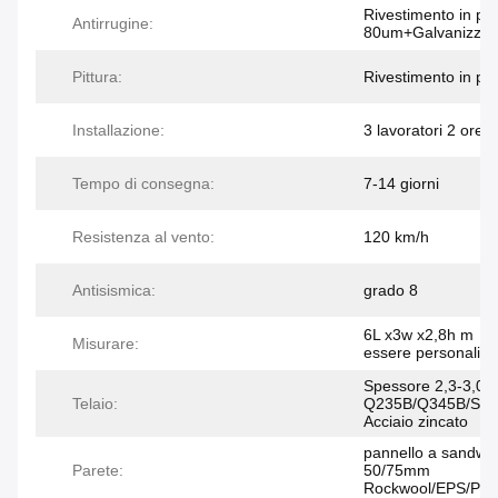
Rivestimento in po
Antirrugine:
80um+Galvanizzat
Pittura:
Rivestimento in po
Installazione:
3 lavoratori 2 ore
Tempo di consegna:
7-14 giorni
Resistenza al vento:
120 km/h
Antisismica:
grado 8
6L x3w x2,8h m （
Misurare:
essere personalizz
Spessore 2,3-3,0
Telaio:
Q235B/Q345B/SG
Acciaio zincato
pannello a sandwic
Parete:
50/75mm
Rockwool/EPS/PU