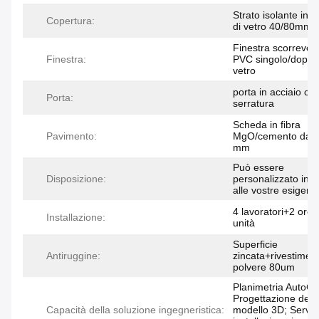
Strato isolante in l
Copertura:
di vetro 40/80mm
Finestra scorrevole
Finestra:
PVC singolo/doppi
vetro
porta in acciaio co
Porta:
serratura
Scheda in fibra
Pavimento:
MgO/cemento da 
mm
Può essere
Disposizione:
personalizzato in 
alle vostre esigenz
4 lavoratori+2 ore
Installazione:
unità
Superficie
Antiruggine:
zincata+rivestiment
polvere 80um
Planimetria AutoC
Progettazione del
Capacità della soluzione ingegneristica:
modello 3D; Servizi