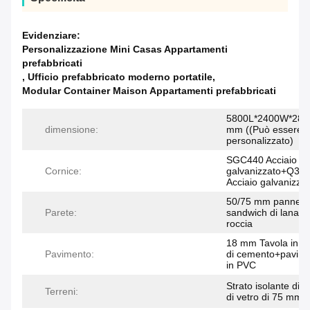
Evidenziare:
Personalizzazione Mini Casas Appartamenti
prefabbricati
,
Ufficio prefabbricato moderno portatile
,
Modular Container Maison Appartamenti prefabbricati
5800L*2400W*289
dimensione:
mm ((Può essere
personalizzato)
SGC440 Acciaio
Cornice:
galvanizzato+Q34
Acciaio galvanizza
50/75 mm pannell
Parete:
sandwich di lana di
roccia
18 mm Tavola in fi
Pavimento:
di cemento+pavime
in PVC
Strato isolante di l
Terreni:
di vetro di 75 mm