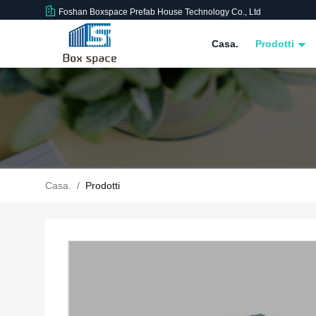
Foshan Boxspace Prefab House Technology Co., Ltd
Casa.
Prodotti
Casa.
/
Prodotti