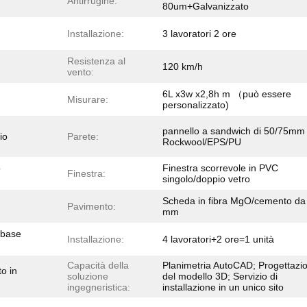
Antirrugine:
80um+Galvanizzato
Installazione:
3 lavoratori 2 ore
Resistenza al
120 km/h
vento:
6L x3w x2,8h m （può essere
Misurare:
personalizzato)
pannello a sandwich di 50/75mm
io
Parete:
Rockwool/EPS/PU
o
Finestra scorrevole in PVC
Finestra:
singolo/doppio vetro
Scheda in fibra MgO/cemento da
Pavimento:
mm
 base
Installazione:
4 lavoratori+2 ore=1 unità
Capacità della
Planimetria AutoCAD; Progettazi
to in
soluzione
del modello 3D; Servizio di
ingegneristica:
installazione in un unico sito