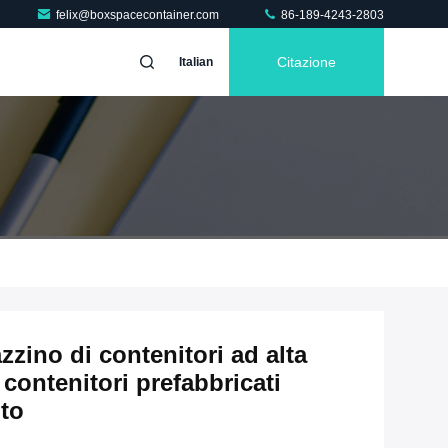
felix@boxspacecontainer.com
86-189-4243-2803
Citazione
Italian
zino di contenitori ad alta
 contenitori prefabbricati
to