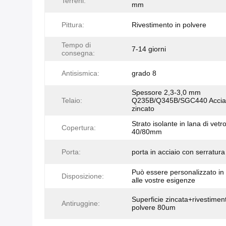
Terreni:
mm
Pittura:
Rivestimento in polvere
Tempo di
7-14 giorni
consegna:
Antisismica:
grado 8
Spessore 2,3-3,0 mm
Telaio:
Q235B/Q345B/SGC440 Accia
zincato
Strato isolante in lana di vetr
Copertura:
40/80mm
Porta:
porta in acciaio con serratura
Può essere personalizzato in
Disposizione:
alle vostre esigenze
Superficie zincata+rivestimen
Antiruggine:
polvere 80um