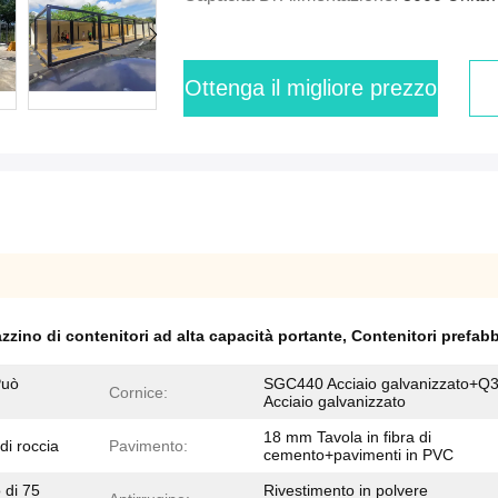
Ottenga il migliore prezzo
zino di contenitori ad alta capacità portante
,
Contenitori prefabb
Può
SGC440 Acciaio galvanizzato+Q
Cornice:
Acciaio galvanizzato
18 mm Tavola in fibra di
di roccia
Pavimento:
cemento+pavimenti in PVC
o di 75
Rivestimento in polvere