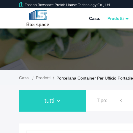
Foshan Boxspace Prefab House Technology Co., Ltd
Casa.
Prodotti
Casa.
Prodotti
/
/
Porcellana Container Per Ufficio Portatile
tutti
Tipo:
Camera prefabbricata del contenitore