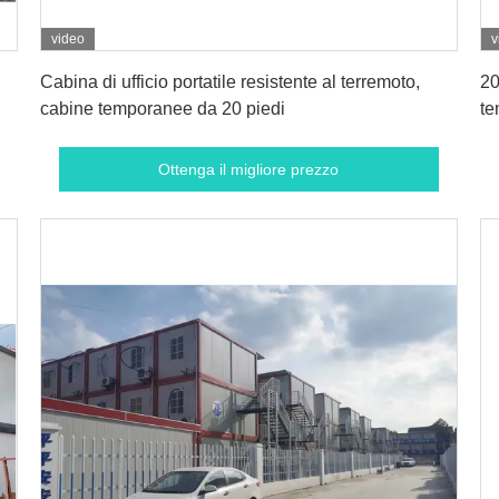
video
v
Ottenga il migliore prezzo
Cabina di ufficio portatile resistente al terremoto,
20
cabine temporanee da 20 piedi
te
Ottenga il migliore prezzo