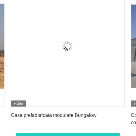
video
v
Ottenga il migliore prezzo
Casa prefabbricata modulare Bungalow
Co
co