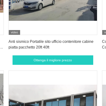
video
v
Ottenga il migliore prezzo
Anti sismico Portatile sito ufficio contenitore cabine
Co
o
piatta pacchetto 20ft 40ft
Co
Ottenga il migliore prezzo