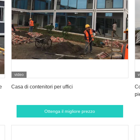
video
v
Ottenga il migliore prezzo
e
Casa di contenitori per uffici
Co
pi
Ottenga il migliore prezzo