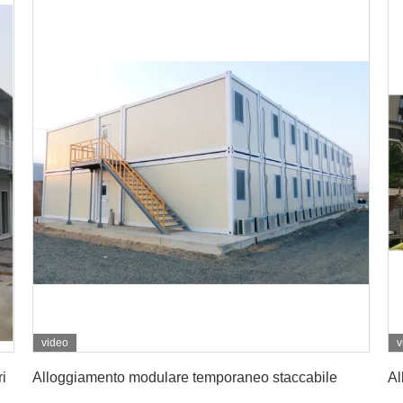
video
v
Ottenga il migliore prezzo
i
Alloggiamento modulare temporaneo staccabile
Al