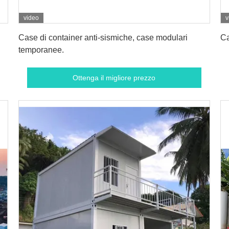
video
v
Ottenga il migliore prezzo
Case di container anti-sismiche, case modulari
Ca
temporanee.
Ottenga il migliore prezzo