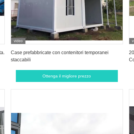
video
v
Ottenga il migliore prezzo
ta.
Case prefabbricate con contenitori temporanei
20
staccabili
Co
Ottenga il migliore prezzo