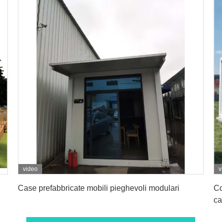
video
v
Ottenga il migliore prezzo
Case prefabbricate mobili pieghevoli modulari
Co
ca