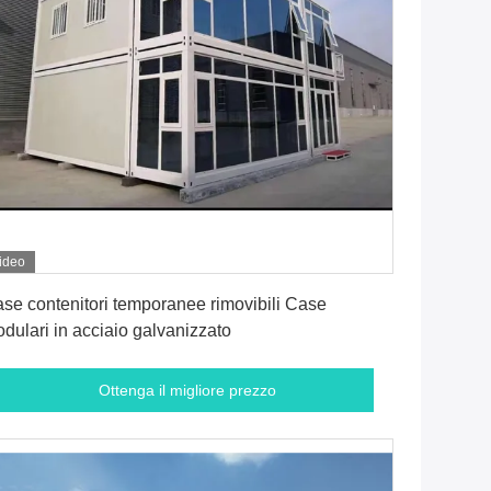
ideo
Ottenga il migliore prezzo
se contenitori temporanee rimovibili Case
dulari in acciaio galvanizzato
Ottenga il migliore prezzo