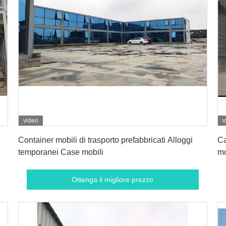
video
v
Ottenga il migliore prezzo
Container mobili di trasporto prefabbricati Alloggi
Ca
temporanei Case mobili
mo
Ottenga il migliore prezzo